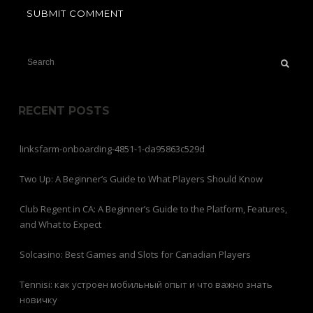
RECENT POSTS
linksfarm-onboarding-4851-1-da95863c529d
Two Up: A Beginner’s Guide to What Players Should Know
Club Regent in CA: A Beginner’s Guide to the Platform, Features,
and What to Expect
Solcasino: Best Games and Slots for Canadian Players
Tennisi: как устроен мобильный опыт и что важно знать
новичку