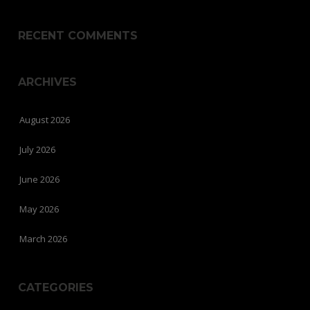
RECENT COMMENTS
ARCHIVES
August 2026
July 2026
June 2026
May 2026
March 2026
CATEGORIES