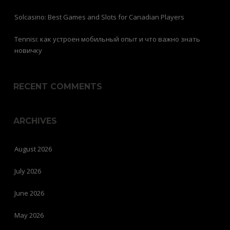
Solcasino: Best Games and Slots for Canadian Players
Tennisi: как устроен мобильный опыт и что важно знать
новичку
RECENT COMMENTS
ARCHIVES
August 2026
July 2026
June 2026
May 2026