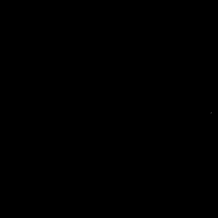
Your comment
Name
*
E-mail
*
Website